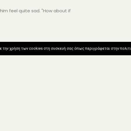
him feel quite sad. "How about if
 την χρήση των cookies στη συσκευή σας όπως περιγράφεται στην πολιτι